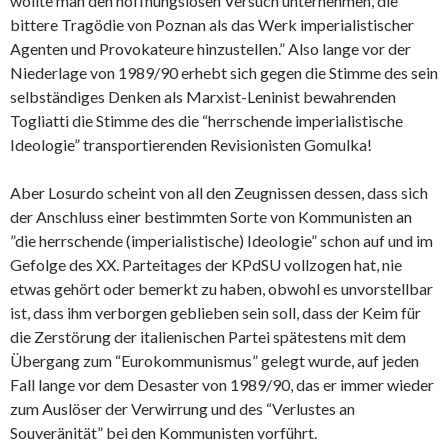
wollte man den hoffnungslosen Versuch unternehmen, die
bittere Tragödie von Poznan als das Werk imperialistischer
Agenten und Provokateure hinzustellen.” Also lange vor der
Niederlage von 1989/90 erhebt sich gegen die Stimme des sein
selbständiges Denken als Marxist-Leninist bewahrenden
Togliatti die Stimme des die “herrschende imperialistische
Ideologie” transportierenden Revisionisten Gomulka!
Aber Losurdo scheint von all den Zeugnissen dessen, dass sich
der Anschluss einer bestimmten Sorte von Kommunisten an
”die herrschende (imperialistische) Ideologie” schon auf und im
Gefolge des XX. Parteitages der KPdSU vollzogen hat, nie
etwas gehört oder bemerkt zu haben, obwohl es unvorstellbar
ist, dass ihm verborgen geblieben sein soll, dass der Keim für
die Zerstörung der italienischen Partei spätestens mit dem
Übergang zum “Eurokommunismus” gelegt wurde, auf jeden
Fall lange vor dem Desaster von 1989/90, das er immer wieder
zum Auslöser der Verwirrung und des “Verlustes an
Souveränität” bei den Kommunisten vorführt.