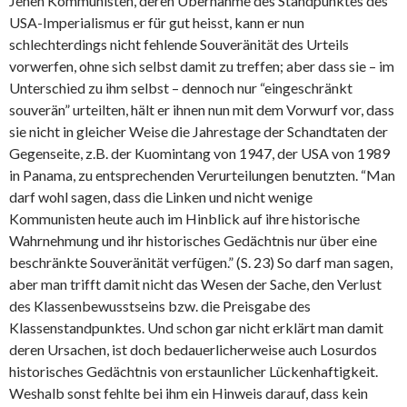
Jenen Kommunisten, deren Übernahme des Standpunktes des
USA-Imperialismus er für gut heisst, kann er nun
schlechterdings nicht fehlende Souveränität des Urteils
vorwerfen, ohne sich selbst damit zu treffen; aber dass sie – im
Unterschied zu ihm selbst – dennoch nur “eingeschränkt
souverän” urteilten, hält er ihnen nun mit dem Vorwurf vor, dass
sie nicht in gleicher Weise die Jahrestage der Schandtaten der
Gegenseite, z.B. der Kuomintang von 1947, der USA von 1989
in Panama, zu entsprechenden Verurteilungen benutzten. “Man
darf wohl sagen, dass die Linken und nicht wenige
Kommunisten heute auch im Hinblick auf ihre historische
Wahrnehmung und ihr historisches Gedächtnis nur über eine
beschränkte Souveränität verfügen.” (S. 23) So darf man sagen,
aber man trifft damit nicht das Wesen der Sache, den Verlust
des Klassenbewusstseins bzw. die Preisgabe des
Klassenstandpunktes. Und schon gar nicht erklärt man damit
deren Ursachen, ist doch bedauerlicherweise auch Losurdos
historisches Gedächtnis von erstaunlicher Lückenhaftigkeit.
Weshalb sonst fehlte bei ihm ein Hinweis darauf, dass kein