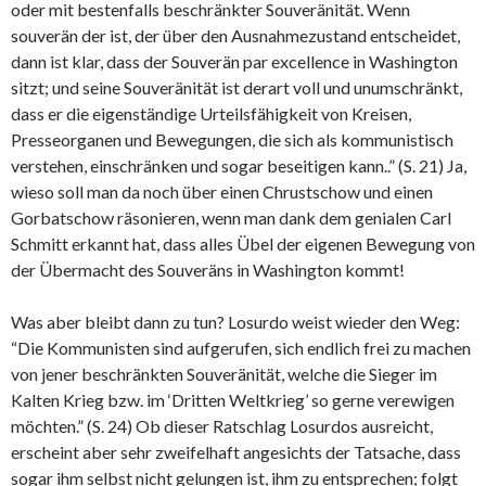
oder mit bestenfalls beschränkter Souveränität. Wenn
souverän der ist, der über den Ausnahmezustand entscheidet,
dann ist klar, dass der Souverän par excellence in Washington
sitzt; und seine Souveränität ist derart voll und unumschränkt,
dass er die eigenständige Urteilsfähigkeit von Kreisen,
Presseorganen und Bewegungen, die sich als kommunistisch
verstehen, einschränken und sogar beseitigen kann..” (S. 21) Ja,
wieso soll man da noch über einen Chrustschow und einen
Gorbatschow räsonieren, wenn man dank dem genialen Carl
Schmitt erkannt hat, dass alles Übel der eigenen Bewegung von
der Übermacht des Souveräns in Washington kommt!
Was aber bleibt dann zu tun? Losurdo weist wieder den Weg:
“Die Kommunisten sind aufgerufen, sich endlich frei zu machen
von jener beschränkten Souveränität, welche die Sieger im
Kalten Krieg bzw. im ‘Dritten Weltkrieg’ so gerne verewigen
möchten.” (S. 24) Ob dieser Ratschlag Losurdos ausreicht,
erscheint aber sehr zweifelhaft angesichts der Tatsache, dass
sogar ihm selbst nicht gelungen ist, ihm zu entsprechen; folgt