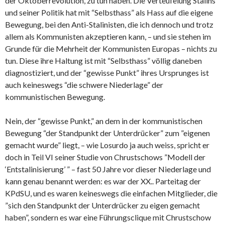
der Oktoberrevolution, zu tun haben. Die Verteufelung Stalins
und seiner Politik hat mit “Selbsthass” als Hass auf die eigene
Bewegung, bei den Anti-Stalinisten, die ich dennoch und trotz
allem als Kommunisten akzeptieren kann, – und sie stehen im
Grunde für die Mehrheit der Kommunisten Europas – nichts zu
tun. Diese ihre Haltung ist mit “Selbsthass” völlig daneben
diagnostiziert, und der “gewisse Punkt” ihres Ursprunges ist
auch keineswegs “die schwere Niederlage” der
kommunistischen Bewegung.
Nein, der “gewisse Punkt,” an dem in der kommunistischen
Bewegung “der Standpunkt der Unterdrücker” zum ”eigenen
gemacht wurde” liegt, – wie Losurdo ja auch weiss, spricht er
doch in Teil VI seiner Studie von Chrustschows ”Modell der
‘Entstalinisierung’ ” – fast 50 Jahre vor dieser Niederlage und
kann genau benannt werden: es war der XX.. Parteitag der
KPdSU, und es waren keineswegs die einfachen Mitglieder, die
”sich den Standpunkt der Unterdrücker zu eigen gemacht
haben”, sondern es war eine Führungsclique mit Chrustschow