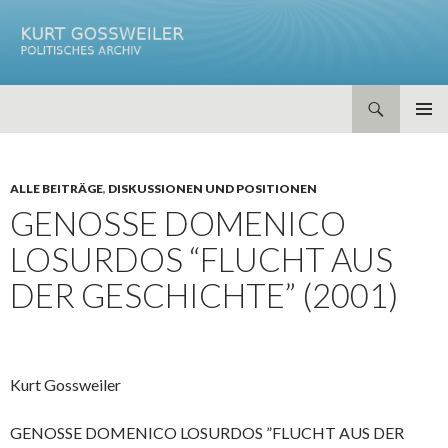
Suchen
ZUM
PRIMÄR
INHALT
MENÜ
SPRINGEN
ALLE BEITRÄGE
,
DISKUSSIONEN UND POSITIONEN
GENOSSE DOMENICO
LOSURDOS “FLUCHT AUS
DER GESCHICHTE” (2001)
Kurt Gossweiler
GENOSSE DOMENICO LOSURDOS ”FLUCHT AUS DER