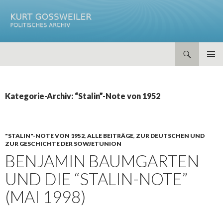
Suchen
ZUM
PRIMÄR
INHALT
MENÜ
SPRINGEN
Kategorie-Archiv: “Stalin”-Note von 1952
"STALIN"-NOTE VON 1952
,
ALLE BEITRÄGE
,
ZUR DEUTSCHEN UND
ZUR GESCHICHTE DER SOWJETUNION
BENJAMIN BAUMGARTEN
UND DIE “STALIN-NOTE”
(MAI 1998)