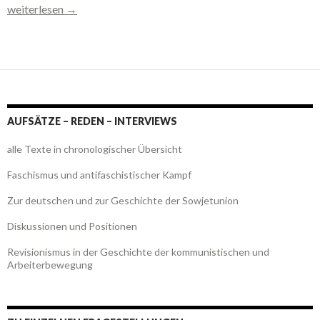
Benjamin Baumgarten und die “Stalin-Note” (Mai 1998)
weiterlesen
→
AUFSÄTZE – REDEN – INTERVIEWS
alle Texte in chronologischer Übersicht
Faschismus und antifaschistischer Kampf
Zur deutschen und zur Geschichte der Sowjetunion
Diskussionen und Positionen
Revisionismus in der Geschichte der kommunistischen und
Arbeiterbewegung